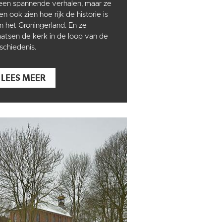
leen spannende verhalen, maar ze
ten ook zien hoe rijk de historie is
n het Groningerland. En ze
aatsen de kerk in de loop van de
schiedenis.
LEES MEER