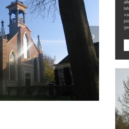
al
la
va
pl
ge
›