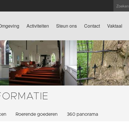
Omgeving
Activiteiten
Steun ons
Contact
Vaktaal
FORMATIE
ken
Roerende goederen
360 panorama