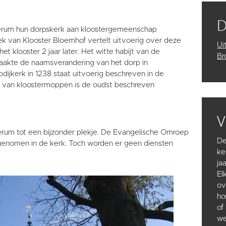
ierum hun dorpskerk aan kloostergemeenschap
k van Klooster Bloemhof vertelt uitvoerig over deze
Ui
et klooster 2 jaar later. Het witte habijt van de
Br
aakte de naamsverandering van het dorp in
jkerk in 1238 staat uitvoerig beschreven in de
ek van kloostermoppen is de oudst beschreven
V
rum tot een bijzonder plekje. De Evangelische Omroep
De
genomen in de kerk. Toch worden er geen diensten
ke
ja
El
ov
ho
of
we