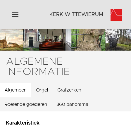
KERK WITTEWIERUM
Home
Algemeen
Historie
ALGEMENE
Omgeving
INFORMATIE
Activiteiten
Steun ons
Algemeen
Orgel
Grafzerken
Contact
Vaktaal
Roerende goederen
360 panorama
Karakteristiek