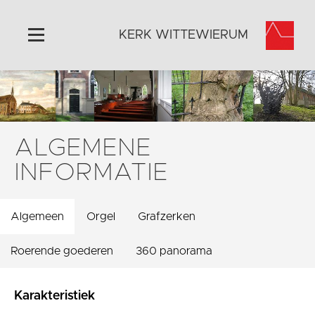
KERK WITTEWIERUM
Home
Algemeen
Historie
ALGEMENE
Omgeving
INFORMATIE
Activiteiten
Steun ons
Algemeen
Orgel
Grafzerken
Contact
Vaktaal
Roerende goederen
360 panorama
Karakteristiek