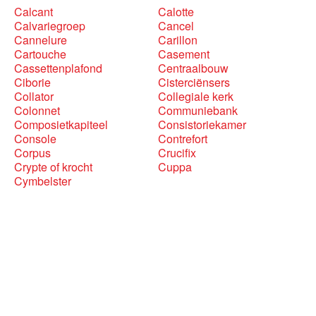
Calcant
Calotte
Calvariegroep
Cancel
Cannelure
Carillon
Cartouche
Casement
Cassettenplafond
Centraalbouw
Ciborie
Cisterciënsers
Collator
Collegiale kerk
Colonnet
Communiebank
Composietkapiteel
Consistoriekamer
Console
Contrefort
Corpus
Crucifix
Crypte of krocht
Cuppa
Cymbelster